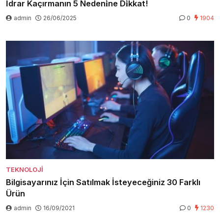
İdrar Kaçırmanın 5 Nedeni̇ne Di̇kkat!
admin
26/06/2025
0
1904
TEKNOLOJI
Bilgisayarınız İçin Satılmak İsteyeceğiniz 30 Farklı
Ürün
admin
16/09/2021
0
1230