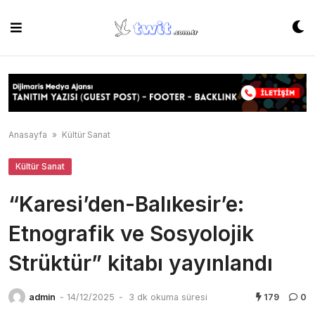
Skip
to
content
Anasayfa
»
Kültür Sanat
Kültür Sanat
“Karesi’den-Balıkesir’e:
Etnografik ve Sosyolojik
Strüktür” kitabı yayınlandı
admin
-
14/12/2025
-
3 dk okuma süresi
179
0