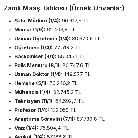
Zamlı Maaş Tablosu (Örnek Unvanlar)
Şube Müdürü (1/4):
90.917,6 TL
Memur (1/9):
62.403,8 TL
Uzman Öğretmen (1/4):
80.370,5 TL
Öğretmen (1/4):
72.519,2 TL
Başkomiser (3/1):
88.345,1 TL
Polis Memuru (8/1):
80.747,6 TL
Uzman Doktor (1/4):
149.577 TL
Hemşire (5/1):
73.246,2 TL
Mühendis (1/4):
92.745,2 TL
Teknisyen (11/1):
64.692,7 TL
Profesör (1/4):
132.059 TL
Araştırma Görevlisi (7/1):
87.730,8 TL
Vaiz (1/4):
75.804,4 TL
Avukat (1/4):
87.188,8 TL