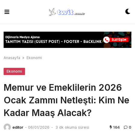
Skip
to
content
Anasayfa
»
Ekonomi
Ekonomi
Memur ve Emeklilerin 2026
Ocak Zammı Netleşti: Kim Ne
Kadar Maaş Alacak?
editor
-
06/01/2026
-
3 dk okuma süresi
164
0