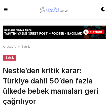
Skip
to
content
Anasayfa
»
Sağlık
Sağlık
Nestle’den kritik karar:
Türkiye dahil 50’den fazla
ülkede bebek mamaları geri
çağrılıyor