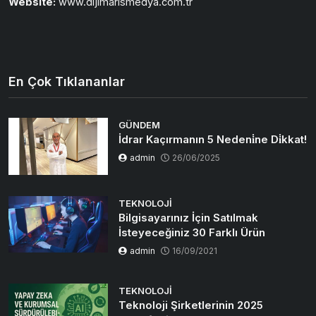
Website:
www.dijimarismedya.com.tr
En Çok Tıklananlar
GÜNDEM
İdrar Kaçırmanın 5 Nedeni̇ne Di̇kkat!
admin
26/06/2025
TEKNOLOJI
Bilgisayarınız İçin Satılmak
İsteyeceğiniz 30 Farklı Ürün
admin
16/09/2021
TEKNOLOJI
Teknoloji Şirketlerinin 2025