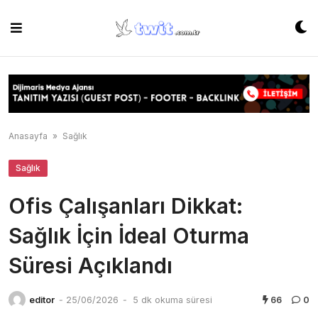
Skip
to
content
Anasayfa
»
Sağlık
Sağlık
Ofis Çalışanları Dikkat:
Sağlık İçin İdeal Oturma
Süresi Açıklandı
editor
-
25/06/2026
-
5 dk okuma süresi
66
0