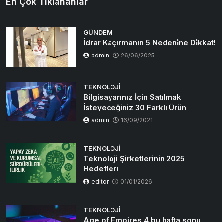
En Çok Tıklananlar
GÜNDEM
İdrar Kaçırmanın 5 Nedeni̇ne Di̇kkat!
admin
26/06/2025
TEKNOLOJI
Bilgisayarınız İçin Satılmak
İsteyeceğiniz 30 Farklı Ürün
admin
16/09/2021
TEKNOLOJI
Teknoloji Şirketlerinin 2025
Hedefleri
editor
01/01/2026
TEKNOLOJI
Age of Empires 4 bu hafta sonu