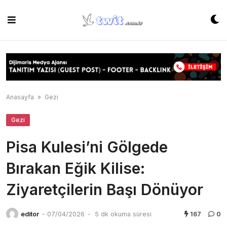
Skip
to
content
Anasayfa
»
Gezi
Gezi
Pisa Kulesi’ni Gölgede
Bırakan Eğik Kilise:
Ziyaretçilerin Başı Dönüyor
editor
-
07/04/2026
-
5 dk okuma süresi
167
0