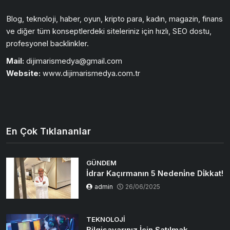
Blog, teknoloji, haber, oyun, kripto para, kadın, magazin, finans
ve diğer tüm konseptlerdeki siteleriniz için hızlı, SEO dostu,
profesyonel backlinkler.
Mail:
dijimarismedya@gmail.com
Website:
www.dijimarismedya.com.tr
En Çok Tıklananlar
GÜNDEM
İdrar Kaçırmanın 5 Nedeni̇ne Di̇kkat!
admin
26/06/2025
TEKNOLOJI
Bilgisayarınız İçin Satılmak