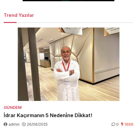
Trend Yazılar
GÜNDEM
İdrar Kaçırmanın 5 Nedeni̇ne Di̇kkat!
admin
26/06/2025
0
1888