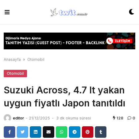
Skip
to
content
Anasayfa
»
Otomobil
Otomobil
Suzuki Across, 4.7 lt yakan
uygun fiyatlı Japon tanıtıldı
editor
-
21/12/2025
-
3 dk okuma süresi
128
0