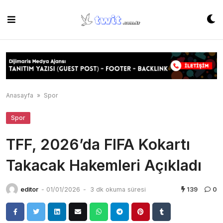
Skip
to
content
Anasayfa
»
Spor
Spor
TFF, 2026’da FIFA Kokartı
Takacak Hakemleri Açıkladı
editor
-
01/01/2026
-
3 dk okuma süresi
139
0