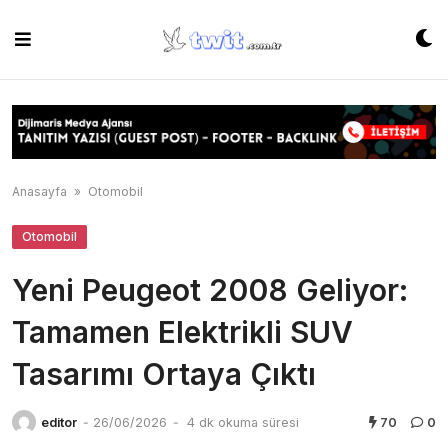
Skip
to
content
Anasayfa
»
Otomobil
Otomobil
Yeni Peugeot 2008 Geliyor:
Tamamen Elektrikli SUV
Tasarımı Ortaya Çıktı
editor
-
26/06/2026
-
4 dk okuma süresi
70
0