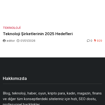
TEKNOLOJI
Teknoloji Şirketlerinin 2025 Hedefleri
editor
01/01/2026
0
929
Hakkımızda
Blog, teknoloji, haber, oyun, kripto para, kadın, magazin, finans
ve diğer tüm konseptlerdeki siteleriniz için hızlı, SEO dostu,
profesyonel backlinkler.