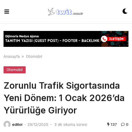
Skip
to
content
Anasayfa
»
Otomobil
Otomobil
Zorunlu Trafik Sigortasında
Yeni Dönem: 1 Ocak 2026’da
Yürürlüğe Giriyor
editor
-
29/12/2025
-
3 dk okuma süresi
137
0