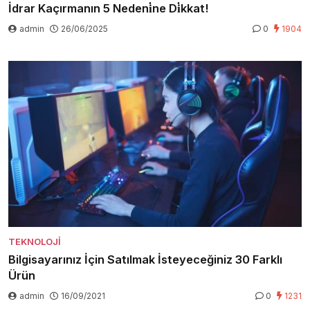
İdrar Kaçırmanın 5 Nedeni̇ne Di̇kkat!
admin
26/06/2025
0
1904
TEKNOLOJI
Bilgisayarınız İçin Satılmak İsteyeceğiniz 30 Farklı
Ürün
admin
16/09/2021
0
1231