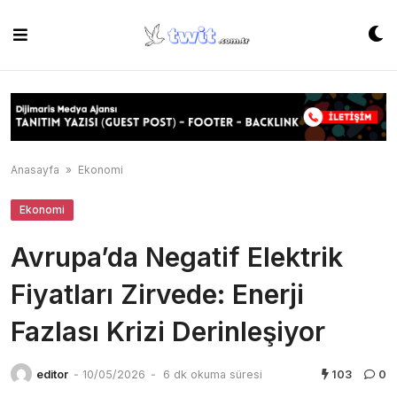
Skip
to
content
Anasayfa
»
Ekonomi
Ekonomi
Avrupa’da Negatif Elektrik
Fiyatları Zirvede: Enerji
Fazlası Krizi Derinleşiyor
editor
-
10/05/2026
-
6 dk okuma süresi
103
0