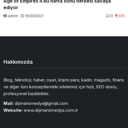
Age of Empires 4 bu hafta sonu herkesi savaşa
ediyor
admin
16/09/2021
0
931
Hakkımızda
Blog, teknoloji, haber, oyun, kripto para, kadın, magazin, finans
ve diğer tüm konseptlerdeki siteleriniz için hızlı, SEO dostu,
profesyonel backlinkler.
Mail:
dijimarismedya@gmail.com
Website:
www.dijimarismedya.com.tr