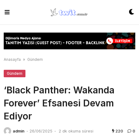
Skip
to
content
Anasayfa
»
Gündem
Gündem
‘Black Panther: Wakanda
Forever’ Efsanesi Devam
Ediyor
admin
-
26/06/2025
-
2 dk okuma süresi
220
0