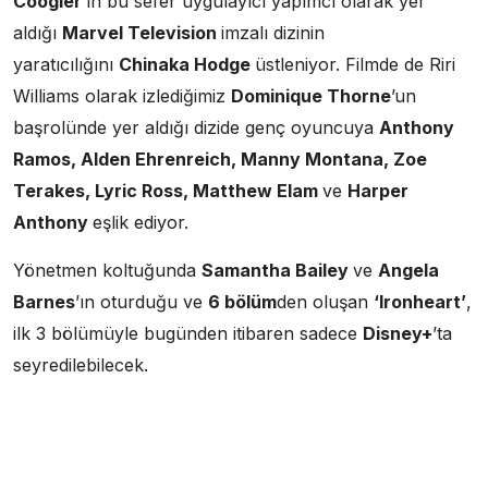
Coogler
’ın bu sefer uygulayıcı yapımcı olarak yer
aldığı
Marvel Television
imzalı dizinin
yaratıcılığını
Chinaka Hodge
üstleniyor. Filmde de Riri
Williams olarak izlediğimiz
Dominique Thorne
’un
başrolünde yer aldığı dizide genç oyuncuya
Anthony
Ramos, Alden Ehrenreich, Manny Montana, Zoe
Terakes, Lyric Ross, Matthew Elam
ve
Harper
Anthony
eşlik ediyor.
Yönetmen koltuğunda
Samantha Bailey
ve
Angela
Barnes
’ın oturduğu ve
6 bölüm
den oluşan
‘Ironheart’
,
ilk 3 bölümüyle bugünden itibaren sadece
Disney+
’ta
seyredilebilecek.