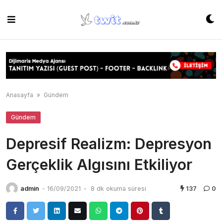
Skip
to
content
Anasayfa
»
Gündem
Gündem
Depresif Realizm: Depresyon
Gerçeklik Algısını Etkiliyor
admin
-
16/09/2021
-
8 dk okuma süresi
137
0