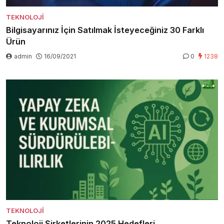
TEKNOLOJI
Bilgisayarınız İçin Satılmak İsteyeceğiniz 30 Farklı
Ürün
admin
16/09/2021
0
1238
TEKNOLOJI
Teknoloji Şirketlerinin 2025 Hedefleri