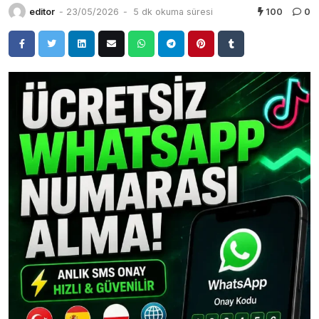
editor
-
23/05/2026
-
5 dk okuma süresi
100
0