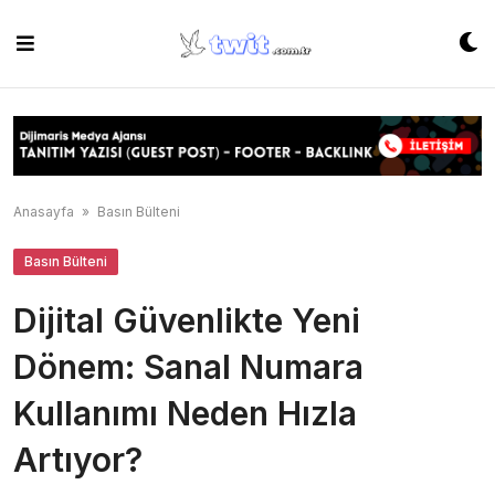
Skip
to
content
Anasayfa
»
Basın Bülteni
Basın Bülteni
Dijital Güvenlikte Yeni
Dönem: Sanal Numara
Kullanımı Neden Hızla
Artıyor?