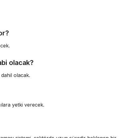
or?
ecek.
abi olacak?
 dahil olacak.
ılara yetki verecek.
laması sistemi, sektörde uzun süredir beklenen bir