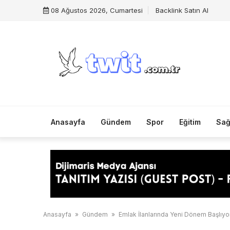
Skip
08 Ağustos 2026, Cumartesi
Backlink Satın Al
to
content
Anasayfa
Gündem
Spor
Eğitim
Sağ
Anasayfa
»
Gündem
»
Emlak İlanlarında Yeni Dönem Başlıyo