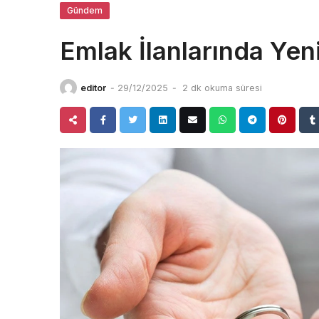
Gündem
Emlak İlanlarında Ye
editor
-
29/12/2025
-
2 dk okuma süresi