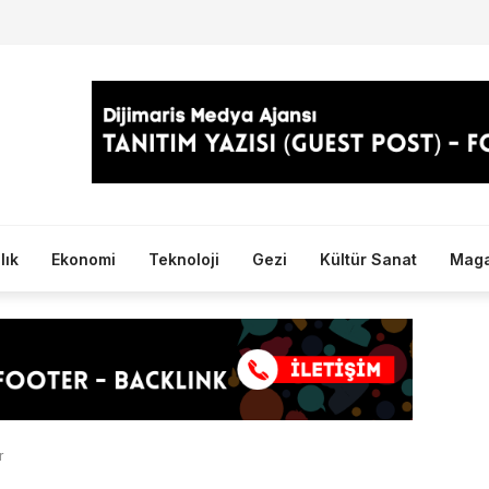
lık
Ekonomi
Teknoloji
Gezi
Kültür Sanat
Maga
r