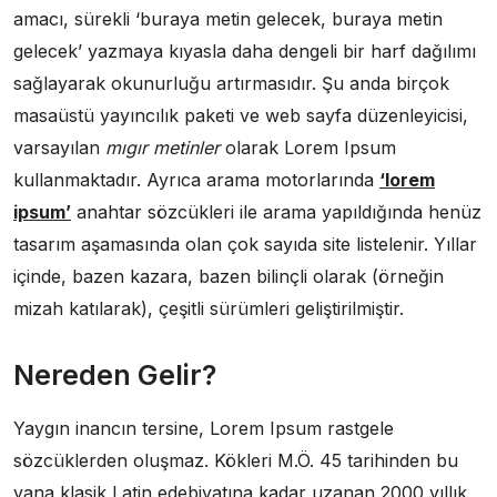
amacı, sürekli ‘buraya metin gelecek, buraya metin
gelecek’ yazmaya kıyasla daha dengeli bir harf dağılımı
sağlayarak okunurluğu artırmasıdır. Şu anda birçok
masaüstü yayıncılık paketi ve web sayfa düzenleyicisi,
varsayılan
mıgır metinler
olarak Lorem Ipsum
kullanmaktadır. Ayrıca arama motorlarında
‘lorem
ipsum’
anahtar sözcükleri ile arama yapıldığında henüz
tasarım aşamasında olan çok sayıda site listelenir. Yıllar
içinde, bazen kazara, bazen bilinçli olarak (örneğin
mizah katılarak), çeşitli sürümleri geliştirilmiştir.
Nereden Gelir?
Yaygın inancın tersine, Lorem Ipsum rastgele
sözcüklerden oluşmaz. Kökleri M.Ö. 45 tarihinden bu
yana klasik Latin edebiyatına kadar uzanan 2000 yıllık