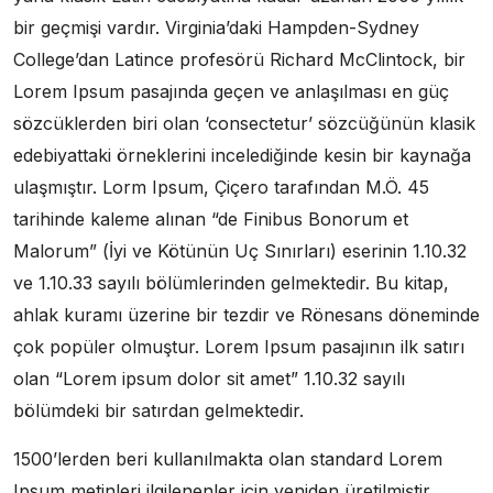
bir geçmişi vardır. Virginia’daki Hampden-Sydney
College’dan Latince profesörü Richard McClintock, bir
Lorem Ipsum pasajında geçen ve anlaşılması en güç
sözcüklerden biri olan ‘consectetur’ sözcüğünün klasik
edebiyattaki örneklerini incelediğinde kesin bir kaynağa
ulaşmıştır. Lorm Ipsum, Çiçero tarafından M.Ö. 45
tarihinde kaleme alınan “de Finibus Bonorum et
Malorum” (İyi ve Kötünün Uç Sınırları) eserinin 1.10.32
ve 1.10.33 sayılı bölümlerinden gelmektedir. Bu kitap,
ahlak kuramı üzerine bir tezdir ve Rönesans döneminde
çok popüler olmuştur. Lorem Ipsum pasajının ilk satırı
olan “Lorem ipsum dolor sit amet” 1.10.32 sayılı
bölümdeki bir satırdan gelmektedir.
1500’lerden beri kullanılmakta olan standard Lorem
Ipsum metinleri ilgilenenler için yeniden üretilmiştir.