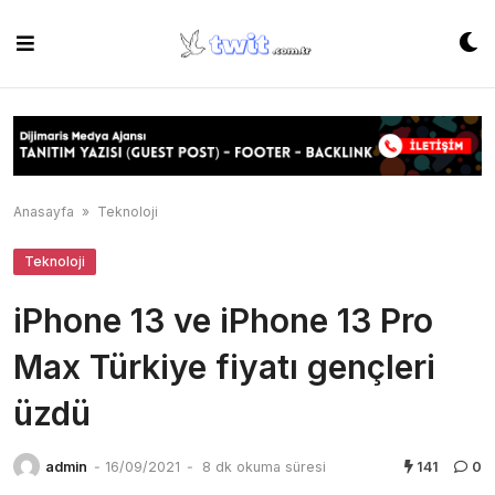
Skip
to
content
Anasayfa
»
Teknoloji
Teknoloji
iPhone 13 ve iPhone 13 Pro
Max Türkiye fiyatı gençleri
üzdü
admin
-
16/09/2021
-
8 dk okuma süresi
141
0