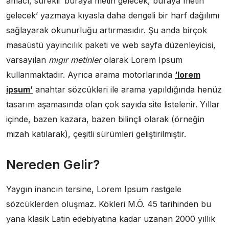
amacı, sürekli ‘buraya metin gelecek, buraya metin
gelecek’ yazmaya kıyasla daha dengeli bir harf dağılımı
sağlayarak okunurluğu artırmasıdır. Şu anda birçok
masaüstü yayıncılık paketi ve web sayfa düzenleyicisi,
varsayılan
mıgır metinler
olarak Lorem Ipsum
kullanmaktadır. Ayrıca arama motorlarında
‘lorem
ipsum’
anahtar sözcükleri ile arama yapıldığında henüz
tasarım aşamasında olan çok sayıda site listelenir. Yıllar
içinde, bazen kazara, bazen bilinçli olarak (örneğin
mizah katılarak), çeşitli sürümleri geliştirilmiştir.
Nereden Gelir?
Yaygın inancın tersine, Lorem Ipsum rastgele
sözcüklerden oluşmaz. Kökleri M.Ö. 45 tarihinden bu
yana klasik Latin edebiyatına kadar uzanan 2000 yıllık