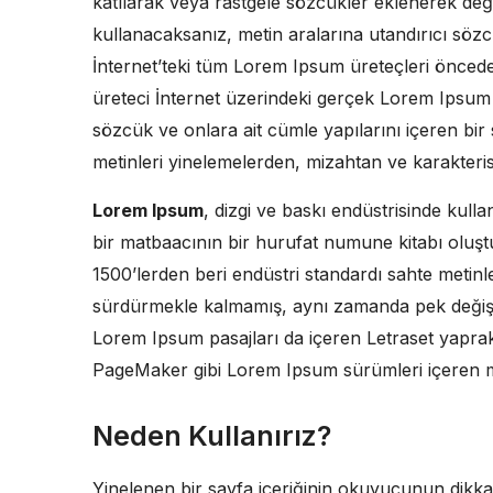
katılarak veya rastgele sözcükler eklenerek deği
kullanacaksanız, metin aralarına utandırıcı söz
İnternet’teki tüm Lorem Ipsum üreteçleri önceden
üreteci İnternet üzerindeki gerçek Lorem Ipsum 
sözcük ve onlara ait cümle yapılarını içeren bir
metinleri yinelemelerden, mizahtan ve karakteri
Lorem Ipsum
, dizgi ve baskı endüstrisinde kull
bir matbaacının bir hurufat numune kitabı oluştur
1500’lerden beri endüstri standardı sahte metinle
sürdürmekle kalmamış, aynı zamanda pek değişme
Lorem Ipsum pasajları da içeren Letraset yapra
PageMaker gibi Lorem Ipsum sürümleri içeren mas
Neden Kullanırız?
Yinelenen bir sayfa içeriğinin okuyucunun dikkati