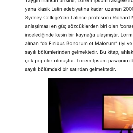
Yaygın inancın tersine, Lorem Ipsum rastgele s
yana klasik Latin edebiyatına kadar uzanan 2000 
Sydney College’dan Latince profesörü Richard 
anlaşılması en güç sözcüklerden biri olan ‘cons
incelediğinde kesin bir kaynağa ulaşmıştır. Lor
alınan “de Finibus Bonorum et Malorum” (İyi ve K
sayılı bölümlerinden gelmektedir. Bu kitap, ahl
çok popüler olmuştur. Lorem Ipsum pasajının ilk 
sayılı bölümdeki bir satırdan gelmektedir.