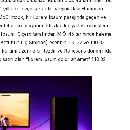
özcüklerden oluşmaz. Kökleri M.Ö. 45 tarihinden bu
yıllık bir geçmişi vardır. Virginia’daki Hampden-
McClintock, bir Lorem Ipsum pasajında geçen ve
ectetur’ sözcüğünün klasik edebiyattaki örneklerini
m Ipsum, Çiçero tarafından M.Ö. 45 tarihinde kaleme
ötünün Uç Sınırları) eserinin 1.10.32 ve 1.10.33
ak kuramı üzerine bir tezdir ve Rönesans döneminde
satırı olan “Lorem ipsum dolor sit amet” 1.10.32