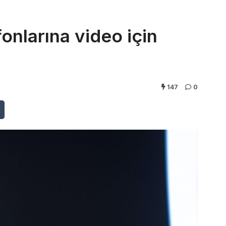
nlarına video için
147
0