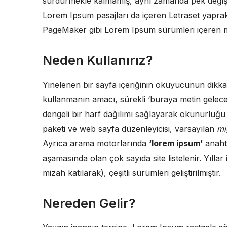
sürdürmekle kalmamış, aynı zamanda pek değişme
Lorem Ipsum pasajları da içeren Letraset yapra
PageMaker gibi Lorem Ipsum sürümleri içeren mas
Neden Kullanırız?
Yinelenen bir sayfa içeriğinin okuyucunun dikkati
kullanmanın amacı, sürekli ‘buraya metin gelec
dengeli bir harf dağılımı sağlayarak okunurluğu
paketi ve web sayfa düzenleyicisi, varsayılan
mı
Ayrıca arama motorlarında
‘lorem ipsum’
anahta
aşamasında olan çok sayıda site listelenir. Yılla
mizah katılarak), çeşitli sürümleri geliştirilmiştir.
Nereden Gelir?