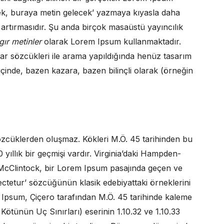
ek, buraya metin gelecek’ yazmaya kıyasla daha
 artırmasıdır. Şu anda birçok masaüstü yayıncılık
gır metinler
olarak Lorem Ipsum kullanmaktadır.
r sözcükleri ile arama yapıldığında henüz tasarım
r içinde, bazen kazara, bazen bilinçli olarak (örneğin
özcüklerden oluşmaz. Kökleri M.Ö. 45 tarihinden bu
yıllık bir geçmişi vardır. Virginia’daki Hampden-
McClintock, bir Lorem Ipsum pasajında geçen ve
ectetur’ sözcüğünün klasik edebiyattaki örneklerini
m Ipsum, Çiçero tarafından M.Ö. 45 tarihinde kaleme
ötünün Uç Sınırları) eserinin 1.10.32 ve 1.10.33