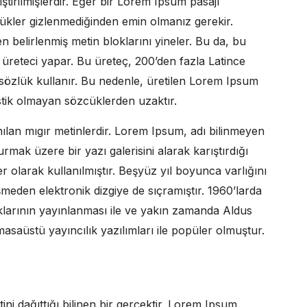
ştirilmişlerdir. Eğer bir Lorem Ipsum pasajı
cükler gizlenmediğinden emin olmanız gerekir.
 belirlenmiş metin bloklarını yineler. Bu da, bu
üreteci yapar. Bu üreteç, 200’den fazla Latince
 sözlük kullanır. Bu nedenle, üretilen Lorem Ipsum
stik olmayan sözcüklerden uzaktır.
anılan mıgır metinlerdir. Lorem Ipsum, adı bilinmeyen
mak üzere bir yazı galerisini alarak karıştırdığı
r olarak kullanılmıştır. Beşyüz yıl boyunca varlığını
den elektronik dizgiye de sıçramıştır. 1960’larda
klarının yayınlanması ile ve yakın zamanda Aldus
aüstü yayıncılık yazılımları ile popüler olmuştur.
ni dağıttığı bilinen bir gerçektir. Lorem Ipsum