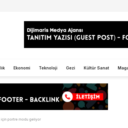
lık
Ekonomi
Teknoloji
Gezi
Kültür Sanat
Maga
için portre modu geliyor