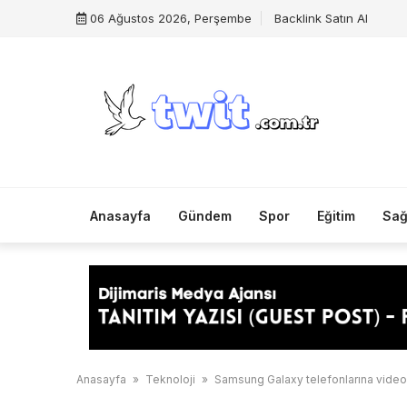
Skip
06 Ağustos 2026, Perşembe
Backlink Satın Al
to
content
Anasayfa
Gündem
Spor
Eğitim
Sağ
Anasayfa
»
Teknoloji
»
Samsung Galaxy telefonlarına video 