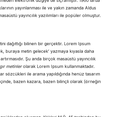
den elektronik dizgiye de sıçramıştır. 1960’larda
klarının yayınlanması ile ve yakın zamanda Aldus
aüstü yayıncılık yazılımları ile popüler olmuştur.
ni dağıttığı bilinen bir gerçektir. Lorem Ipsum
ek, buraya metin gelecek’ yazmaya kıyasla daha
 artırmasıdır. Şu anda birçok masaüstü yayıncılık
gır metinler
olarak Lorem Ipsum kullanmaktadır.
r sözcükleri ile arama yapıldığında henüz tasarım
r içinde, bazen kazara, bazen bilinçli olarak (örneğin