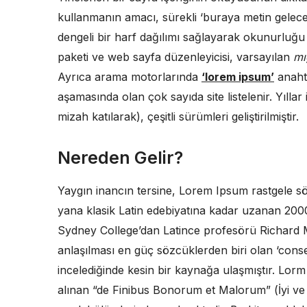
kullanmanın amacı, sürekli ‘buraya metin gelec
dengeli bir harf dağılımı sağlayarak okunurluğu
paketi ve web sayfa düzenleyicisi, varsayılan
mı
Ayrıca arama motorlarında
‘lorem ipsum’
anahta
aşamasında olan çok sayıda site listelenir. Yılla
mizah katılarak), çeşitli sürümleri geliştirilmiştir.
Nereden Gelir?
Yaygın inancın tersine, Lorem Ipsum rastgele s
yana klasik Latin edebiyatına kadar uzanan 2000 
Sydney College’dan Latince profesörü Richard 
anlaşılması en güç sözcüklerden biri olan ‘cons
incelediğinde kesin bir kaynağa ulaşmıştır. Lor
alınan “de Finibus Bonorum et Malorum” (İyi ve K